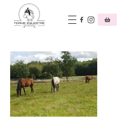
Ferme équestre de Poifond
Just another Phlox WP Theme - Free Demos site