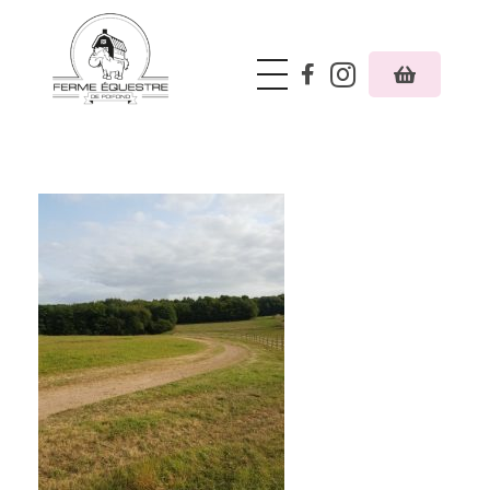
Ferme équestre de Poifond
Just another Phlox WP Theme - Free Demos site