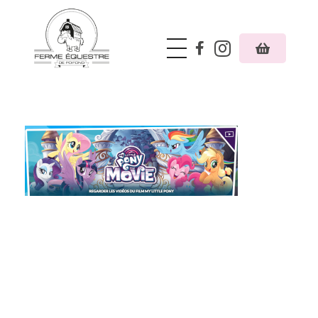
Ferme équestre de Poifond
Just another Phlox WP Theme - Free Demos site